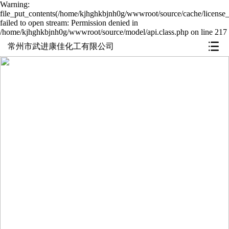
Warning:
file_put_contents(/home/kjhghkbjnh0g/wwwroot/source/cache/license_
failed to open stream: Permission denied in
/home/kjhghkbjnh0g/wwwroot/source/model/api.class.php on line 217
常州市武进康佳化工有限公司