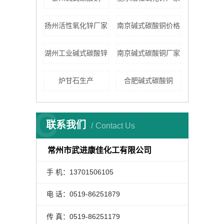
扬州活性氧化锌厂家
南京碱式碳酸铜价格
湖州工业碱式碳酸锌
南京碱式碳酸铜厂家
炉甘石生产
合肥碱式碳酸铜
C
联系我们
Contact Us
常州市武进康佳化工有限公司
手 机：13701506105
电 话：0519-86251879
传 真：0519-86251179