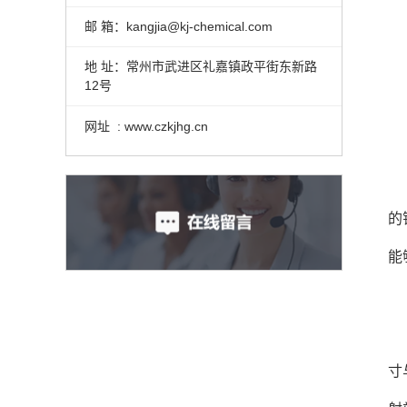
邮 箱：kangjia@kj-chemical.com
地 址：常州市武进区礼嘉镇政平街东新路
12号
网址 : www.czkjhg.cn
的
能
寸