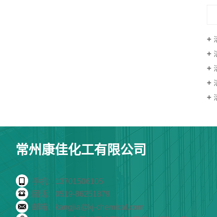
常州康佳化工有限公司
手机：13701506105
固话：0519-86251879
邮箱：kangjia@kj-chemical.com