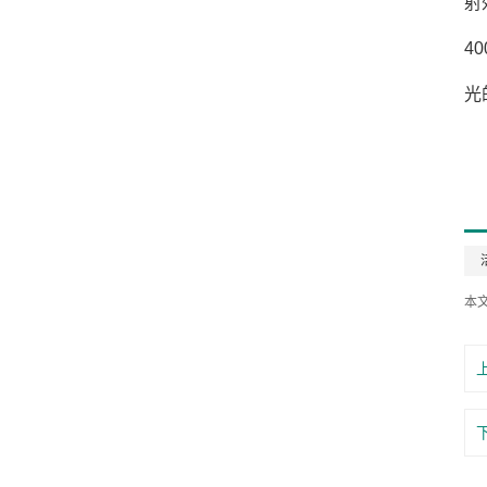
射
4
光
本