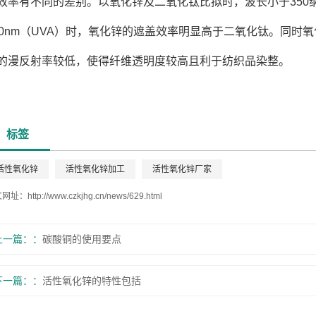
效率有不同的差别。以氧化锌及二氧化钛比拟时，波长小于350纳
00nm（UVA）时，氧化锌的遮盖效率明显高于二氧化钛。同时氧化
的漫反射率较低，使得纤维透明度较高且利于纺织品染整。
标签
活性氧化锌
活性氧化锌加工
活性氧化锌厂家
文网址：
http://www.czkjhg.cn/news/629.html
上一篇：
碳酸铜的使用要点
下一篇：
活性氧化锌的特性包括